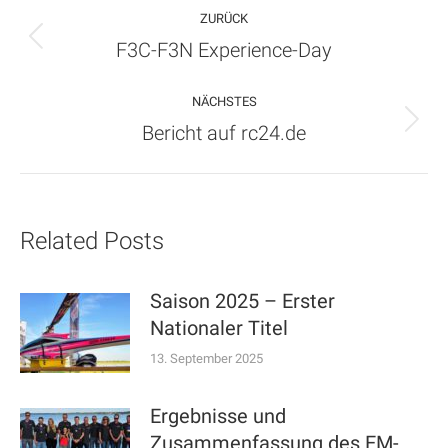
Kommentarnavigation
ZURÜCK
Vorheriger
F3C-F3N Experience-Day
Beitrag:
NÄCHSTES
Nächster
Bericht auf rc24.de
Beitrag:
Related Posts
Saison 2025 – Erster
Nationaler Titel
13. September 2025
Ergebnisse und
Zusammenfassung des EM-