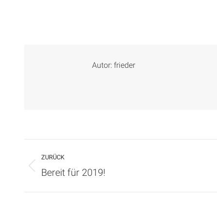
Autor:
frieder
Kommentarnavigation
ZURÜCK
Vorheriger
Bereit für 2019!
Beitrag: