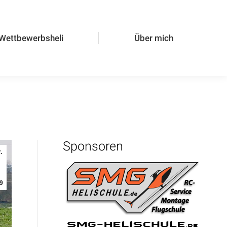
ewerbsheli
Über mich
Wettbewerbsheli
Über mich
Sponsoren
.
9